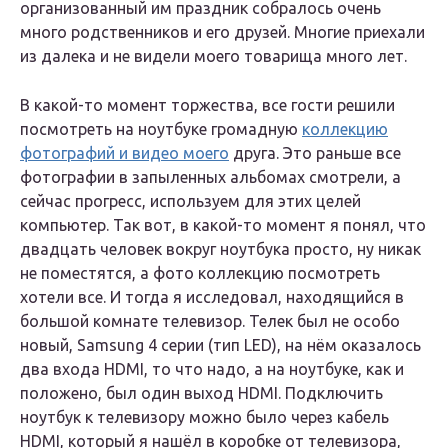
организованный им праздник собралось очень
много родственников и его друзей. Многие приехали
из далека и не видели моего товарища много лет.
В какой-то момент торжества, все гости решили
посмотреть на ноутбуке громадную
коллекцию
фотографий и видео моего
друга. Это раньше все
фотографии в запыленных альбомах смотрели, а
сейчас прогресс, используем для этих целей
компьютер. Так вот, в какой-то момент я понял, что
двадцать человек вокруг ноутбука просто, ну никак
не поместятся, а фото коллекцию посмотреть
хотели все. И тогда я исследовал, находящийся в
большой комнате телевизор. Телек был не особо
новый, Samsung 4 серии (тип LED), на нём оказалось
два входа HDMI, то что надо, а на ноутбуке, как и
положено, был один выход HDMI. Подключить
ноутбук к телевизору можно было через кабель
HDMI, который я нашёл в коробке от телевизора,