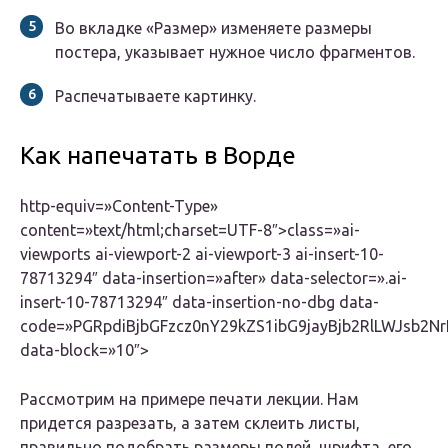
Во вкладке «Размер» изменяете размеры
постера, указывает нужное число фрагментов.
Распечатываете картинку.
Как напечатать в Ворде
http-equiv=»Content-Type»
content=»text/html;charset=UTF-8″>class=»ai-
viewports ai-viewport-2 ai-viewport-3 ai-insert-10-
78713294″ data-insertion=»after» data-selector=».ai-
insert-10-78713294″ data-insertion-no-dbg data-
code=»PGRpdiBjbGFzcz0nY29kZS1ibG9jayBjb2RlLWJsb
data-block=»10″>
Рассмотрим на примере печати лекции. Нам
придется разрезать, а затем склеить листы,
правильно подобрать размеры полей, шрифта, его