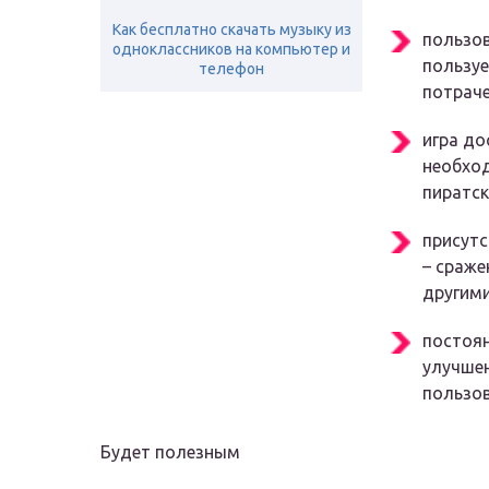
Как бесплатно скачать музыку из
пользов
одноклассников на компьютер и
пользуе
телефон
потраче
игра до
необход
пиратск
присутс
– сраже
другим
постоян
улучшен
пользов
Будет полезным