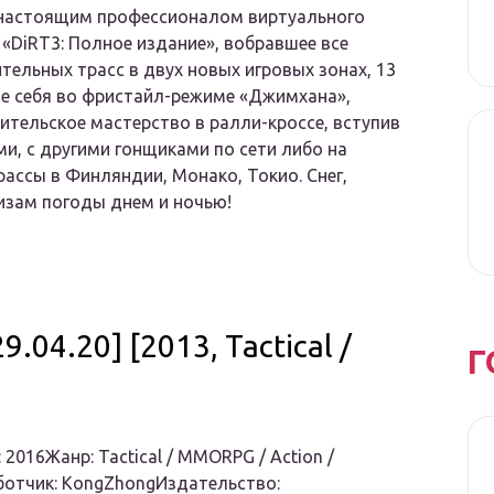
 настоящим профессионалом виртуального
 «DiRT3: Полное издание», вобравшее все
ельных трасс в двух новых игровых зонах, 13
те себя во фристайл-режиме «Джимхана»,
ительское мастерство в ралли-кроссе, вступив
и, с другими гонщиками по сети либо на
ассы в Финляндии, Монако, Токио. Снег,
изам погоды днем и ночью!
9.04.20] [2013, Tactical /
Г
 2016Жанр: Tactical / MMORPG / Action /
отчик: KongZhongИздательство: