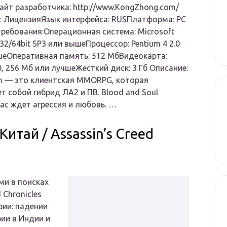
йт разработчика: http://www.KongZhong.com/
: ЛицензияЯзык интерфейса: RUSПлатформа: PC
ребования:Операционная система: Microsoft
32/64bit SP3 или вышеПроцессор: Pentium 4 2.0
шеОперативная память: 512 МбВидеокарта:
0, 256 Мб или лучшеЖесткий диск: 3 Гб Описание:
n — это клиентская MMORPG, которая
т собой гибрид ЛА2 и ПВ. Blood and Soul
ас ждет агрессия и любовь. …
 Китай / Assassin’s Creed
ми в поисках
 Chronicles
рии: падении
ии в Индии и