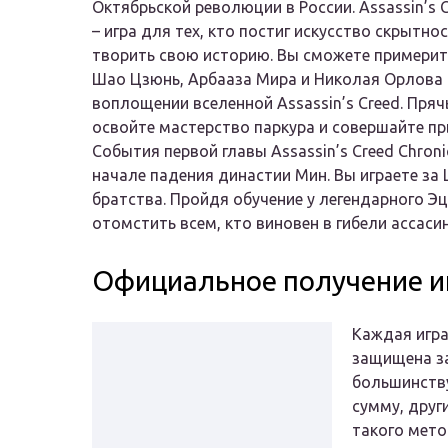
Октябрьской революции в России. Assassin’s C
– игра для тех, кто постиг искусство скрытно
творить свою историю. Вы сможете примерить
Шао Цзюнь, Арбааза Мира и Николая Орлова 
воплощении вселенной Assassin’s Creed. Прячь
освойте мастерство паркура и совершайте пр
События первой главы Assassin’s Creed Chroni
начале падения династии Мин. Вы играете за 
братства. Пройдя обучение у легендарного Эц
отомстить всем, кто виновен в гибели ассаси
Официальное получение и
Каждая игра
защищена за
большинству
сумму, друг
такого мето