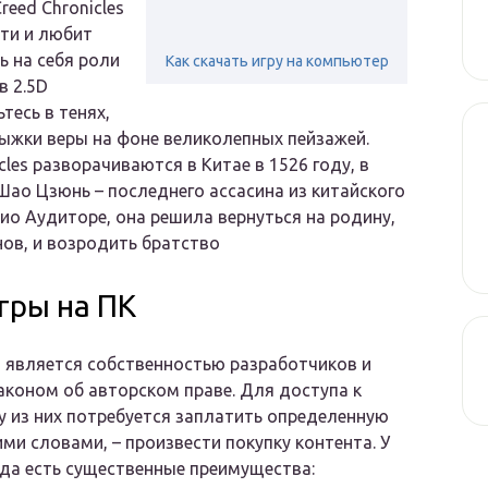
reed Chronicles
сти и любит
 на себя роли
Как скачать игру на компьютер
в 2.5D
тесь в тенях,
ыжки веры на фоне великолепных пейзажей.
cles разворачиваются в Китае в 1526 году, в
Шао Цзюнь – последнего ассасина из китайского
ио Аудиторе, она решила вернуться на родину,
нов, и возродить братство
гры на ПК
 является собственностью разработчиков и
коном об авторском праве. Для доступа к
 из них потребуется заплатить определенную
ими словами, – произвести покупку контента. У
да есть существенные преимущества: