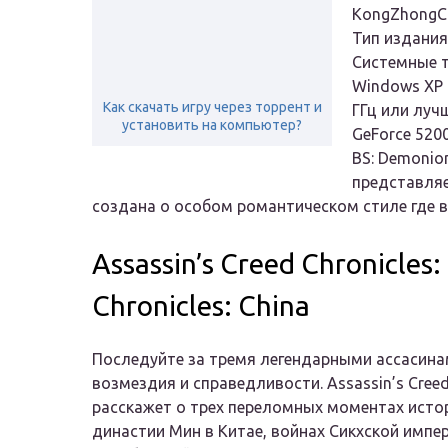
KongZhongСа
Тип издания
Системные т
Windows XP 
Как скачать игру через торрент и
ГГц или луч
установить на компьютер?
GeForce 520
BS: Demonio
представляе
создана о особом романтическом стиле где в
Assassin’s Creed Chronicles:
Chronicles: China
Последуйте за тремя легендарными ассасина
возмездия и справедливости. Assassin’s Creed
расскажет о трех переломных моментах исто
династии Мин в Китае, войнах Сикхской импер