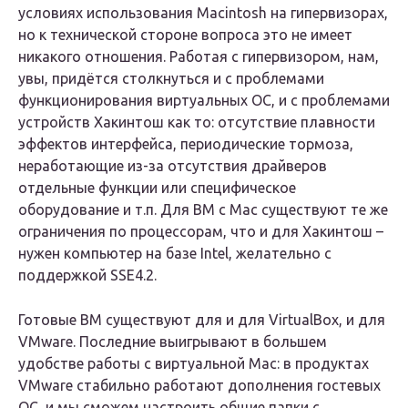
условиях использования Macintosh на гипервизорах,
но к технической стороне вопроса это не имеет
никакого отношения. Работая с гипервизором, нам,
увы, придётся столкнуться и с проблемами
функционирования виртуальных ОС, и с проблемами
устройств Хакинтош как то: отсутствие плавности
эффектов интерфейса, периодические тормоза,
неработающие из-за отсутствия драйверов
отдельные функции или специфическое
оборудование и т.п. Для ВМ с Mac существуют те же
ограничения по процессорам, что и для Хакинтош –
нужен компьютер на базе Intel, желательно с
поддержкой SSE4.2.
Готовые ВМ существуют для и для VirtualBox, и для
VMware. Последние выигрывают в большем
удобстве работы с виртуальной Mac: в продуктах
VMware стабильно работают дополнения гостевых
ОС, и мы сможем настроить общие папки с