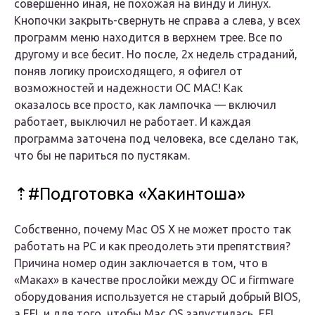
совершенно иная, не похожая на винду и линух.
Кнопочки закрыть-свернуть не справа а слева, у всех
программ меню находится в верхнем трее. Все по
другому и все бесит. Но после, 2х недель страданий,
поняв логику происходящего, я офигел от
возможностей и надежности ОС MAC! Как
оказалось все просто, как лампочка — включил
работает, выключил не работает. И каждая
программа заточена под человека, все сделано так,
что бы не париться по пустякам.
⇡#Подготовка «Хакинтоша»
Собственно, почему Mac OS X не может просто так
работать на PC и как преодолеть эти препятствия?
Причина номер один заключается в том, что в
«Маках» в качестве прослойки между ОС и firmware
оборудования используется не старый добрый BIOS,
а EFI, и для того, чтобы Mac OS запустилась, EFI