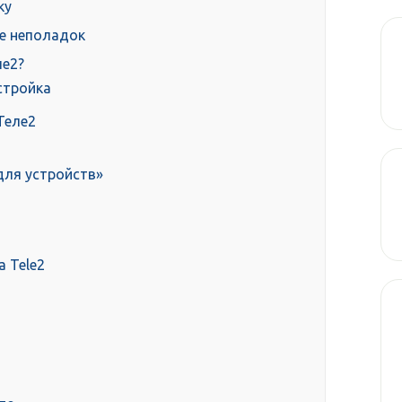
ку
е неполадок
ле2?
стройка
Теле2
для устройств»
а Tele2