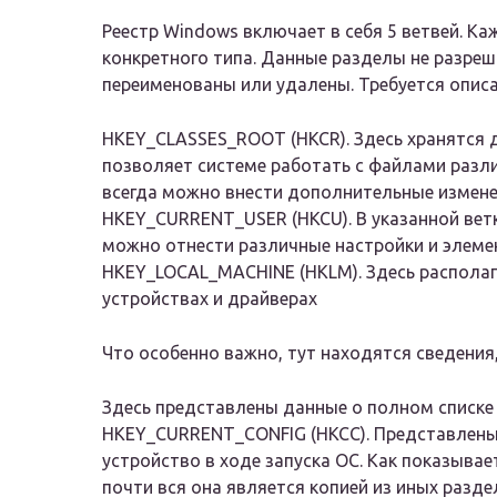
Реестр Windows включает в себя 5 ветвей. Ка
конкретного типа. Данные разделы не разреша
переименованы или удалены. Требуется описат
HKEY_CLASSES_ROOT (HKCR). Здесь хранятся 
позволяет системе работать с файлами различ
всегда можно внести дополнительные измен
HKEY_CURRENT_USER (HKCU). В указанной ветк
можно отнести различные настройки и элеме
HKEY_LOCAL_MACHINE (HKLM). Здесь располаг
устройствах и драйверах
Что особенно важно, тут находятся сведения
Здесь представлены данные о полном списке 
HKEY_CURRENT_CONFIG (HKCC). Представлены
устройство в ходе запуска ОС. Как показыва
почти вся она является копией из иных разде