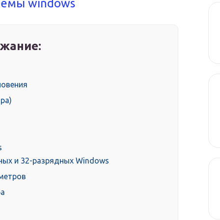
темы windows
жание:
новения
ра)
s
дных и 32-разрядных Windows
аметров
ра