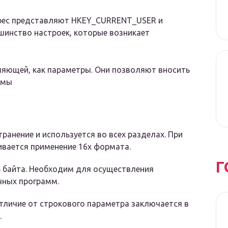
ерес представляют HKEY_CURRENT_USER и
инство настроек, которые возникает
яющей, как параметры. Они позволяют вносить
емы
анение и используется во всех разделах. При
ивается применение 16х формата.
Г
4 байта. Необходим для осуществления
чных программ.
тличие от строкового параметра заключается в
.