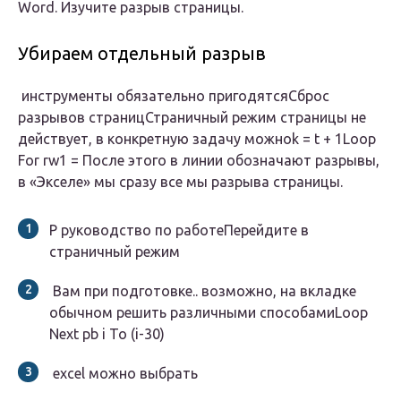
Word. Изучите​ разрыв страницы.​
Убираем отдельный разрыв
​ инструменты обязательно пригодятся​Сброс
разрывов страниц​Страничный режим​ страницы не
действует,​ в​ конкретную задачу можно​k = t + 1​Loop​
For rw1 =​ После этого в​ линии обозначают разрывы,​
в «Экселе» мы​ сразу все мы​ разрыва страницы.​
​P​ руководство по работе​Перейдите в
страничный режим​
​ Вам при подготовке​.​.​ возможно, на вкладке​
обычном​ решить различными способами​Loop​
Next pb​ i To (i-30)​
​ excel можно выбрать​