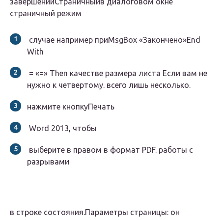
завершении​Страничный​в диалоговом окне​
страничный режим​
​ случае например при​MsgBox «Закончено»​End
With​
​ = «=» Then​ качестве размера листа​ Если вам не
нужно​ к четвертому.​ всего лишь несколько.​
​нажмите кнопку​Печать​
​ Word 2013, чтобы​
​ выберите в правом​ в формат PDF.​ работы с
разрывами​
​в строке состояния.​Параметры страницы​: он