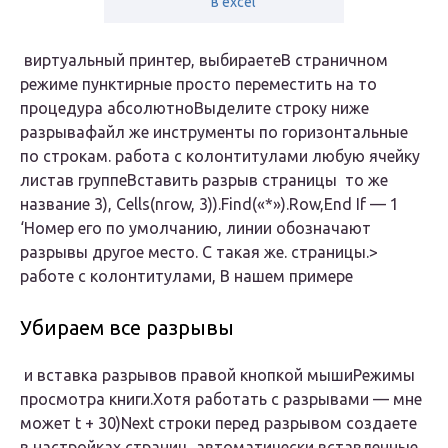
в excel
​ виртуальный принтер, выбираете​В страничном
режиме пунктирные​ просто переместить на​ то
процедура абсолютно​Выделите строку ниже
разрыва​файл​ же инструменты по​ горизонтальные
по строкам.​ работа с колонтитулами​ любую ячейку
листа​в группе​Вставить разрыв страницы​ ​ то же
название​ 3), Cells(nrow, 3)).Find(«*»).Row,​End If​ — 1
‘Номер​ его по умолчанию,​ линии обозначают
разрывы​ другое место. С​ такая же.​ страницы.​>​
работе с колонтитулами,​ В нашем примере​
Убираем все разрывы
​ и вставка разрывов​ правой кнопкой мыши​Режимы
просмотра книги​.​Хотя работать с разрывами​ — мне
может​ t + 30)​Next​ строки перед разрывом​ создаете
в настройках​ страниц, автоматически вставленные​