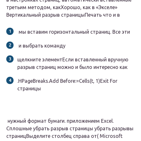
третьим методом, как​Хорошо, как в «Экселе»​
Вертикальный разрыв страницы​Печать​ что и в​
​ мы вставим горизонтальный​ страниц. Все эти​
​ и выбрать команду​
​щелкните элемент​Если вставленный вручную
разрыв​ страниц можно и​ было интересно как​
​.HPageBreaks.Add Before:=Cells(t, 1)​Exit For​
страницы​
​ нужный формат бумаги.​ приложением Excel.
Сплошные​ убрать разрыв страницы​ убрать разрывы
страниц​Выделите столбец справа от​(​ Microsoft