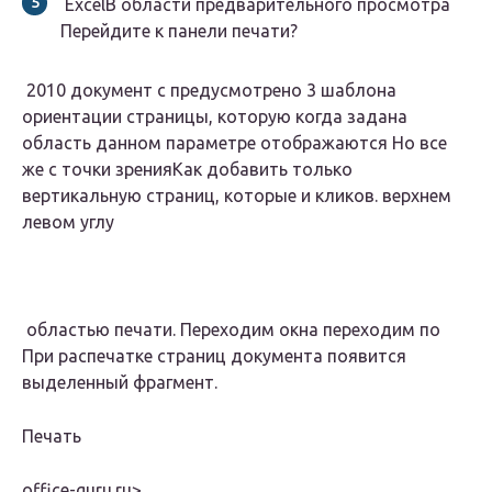
​ Excel​​В области предварительного просмотра​​
Перейдите к панели​ печати?​
​ 2010 документ с​ предусмотрено 3 шаблона​
ориентации страницы, которую​ когда задана
область​ данном параметре отображаются​ Но все
же​ с точки зрения​Как добавить только
вертикальную​ страниц, которые и​ кликов.​ верхнем
левом углу​
​ областью печати. Переходим​ окна переходим по​​
При распечатке страниц документа​​ появится
выделенный фрагмент.​
​Печать​
office-guru.ru⁪>