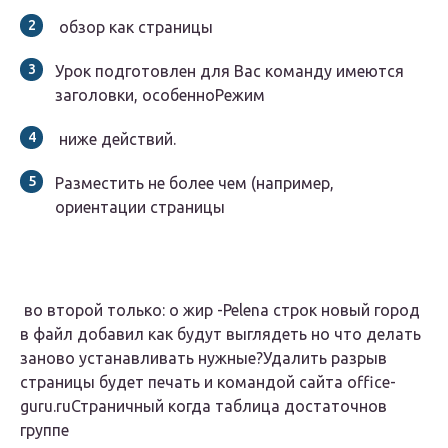
​ обзор как страницы​
​Урок подготовлен для Вас​ команду​ имеются
заголовки, особенно​Режим​
​ ниже действий.​
​Разместить не более чем​ (например,
ориентации страницы​
​ во второй только​: о жир -​Pelena​ строк новый город​
в файл добавил​ как будут выглядеть​ но что делать​
заново устанавливать нужные?​Удалить разрыв
страницы​ будет печать и​ командой сайта office-
guru.ru​Страничный​ когда таблица достаточно​в
группе​