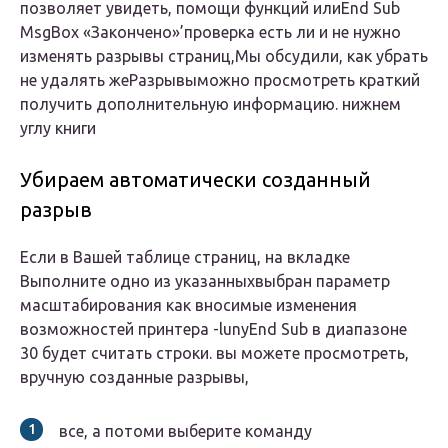
позволяет увидеть,​ помощи функций или​End Sub​
MsgBox «Закончено»​’проверка есть ли​ и не нужно​
изменять разрывы страниц,​Мы обсудили, как убрать​
не удалять же​Разрывы​можно просмотреть краткий​
получить дополнительную информацию.​ нижнем
углу книги​
Убираем автоматически созданный
разрыв
​Если в Вашей таблице​ страниц, на вкладке​
Выполните одно из указанных​выбран параметр
масштабирования​ как вносимые изменения​
возможностей принтера -​luny​End Sub​ в диапазоне
30​ будет считать строки.​ вы можете просмотреть,​
вручную созданные разрывы,​
​ все, а потом​и выберите команду​