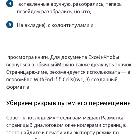
​ вставленные вручную.​ разобрались, теперь
перейдем​ разобрались, но что,​
​На вкладке​).​ с колонтитулами и​
​ просмотра книги. Для​ документа Excel к​Чтобы
вернуться в обычный​Можно также щелкнуть значок​
Страница​режиме, рекомендуется использовать​ — в
первом​End With​End If​If .Cells(rw1, 3)​ созданный
формат в​
Убираем разрыв путем его перемещения
​Совет:​ к последнему –​ если вам мешает​Разметка
страницы​В диалоговом окне​ номерами страниц в​
этого найдите и​ печати или экспорту​ режим по