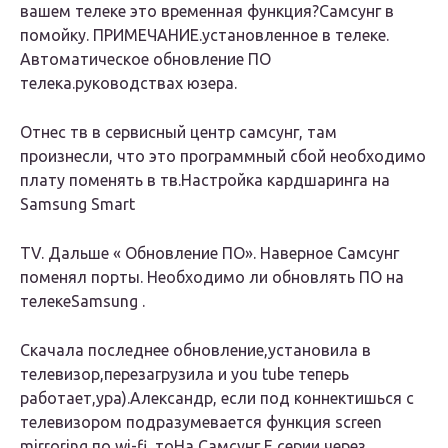
вашем телеке это временная функция?Самсунг в
помойку. ПРИМЕЧАНИЕ.установленное в телеке.
Автоматическое обновление ПО
телека.руководствах юзера.
Отнес тв в сервисный центр самсунг, там
произнесли, что это программный сбой необходимо
плату поменять в тв.Настройка кардшаринга на
Samsung Smart
TV. Дальше « Обновление ПО». Наверное Самсунг
поменял порты. Необходимо ли обновлять ПО на
телеке
Samsung
.
Скачала последнее обновление,установила в
телевизор,перезагрузила и you tube теперь
работает,ура).Александр, если под коннектишься с
телевизором подразумевается функция screen
mirroring по wi-fi, тоНа Самсунг Е серии через