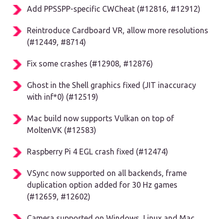
Add PPSSPP-specific CWCheat (#12816, #12912)
Reintroduce Cardboard VR, allow more resolutions
(#12449, #8714)
Fix some crashes (#12908, #12876)
Ghost in the Shell graphics fixed (JIT inaccuracy
with inf*0) (#12519)
Mac build now supports Vulkan on top of
MoltenVK (#12583)
Raspberry Pi 4 EGL crash fixed (#12474)
VSync now supported on all backends, frame
duplication option added for 30 Hz games
(#12659, #12602)
Camera supported on Windows, Linux and Mac