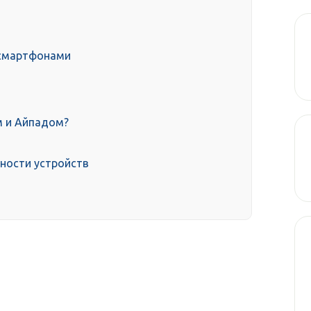
d смартфонами
м и Айпадом?
ности устройств