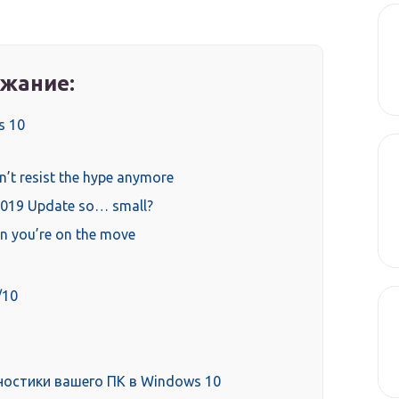
жание:
s 10
n’t resist the hype anymore
2019 Update so… small?
en you’re on the move
/10
ностики вашего ПК в Windows 10