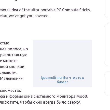
eneral idea of the ultra-portable PC Compute Sticks,
elax, we’ve got you covered.
остью
ная полоса, но
горизонтальную
же можете
авой кнопкой
ольшой»,
Igpu multi monitor что это в
«Маленький».
биосе?
 множество
ера и формы окна системного монитора Moo0.
и хотите, чтобы окно всегда было сверху.