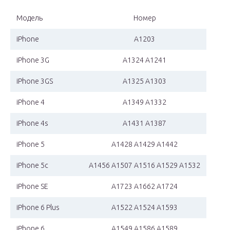
Модель
Номер
iPhone
A1203
iPhone 3G
A1324 A1241
iPhone 3GS
A1325 A1303
iPhone 4
A1349 A1332
iPhone 4s
A1431 A1387
iPhone 5
A1428 A1429 A1442
iPhone 5c
A1456 A1507 A1516 A1529 A1532
iPhone SE
A1723 A1662 A1724
iPhone 6 Plus
A1522 A1524 A1593
iPhone 6
A1549 A1586 A1589