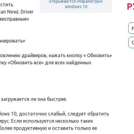
открываются «параметры»
Р
устить
windows 10
n Now). Driver
неисправные»
анировать»
новлению драйверов, нажать кнопку « Обновить»
пку «Обновить все» для всех найденных
 загружается ли она быстрее.
ows 10, достаточно слабый, следует обратить
рус. Если используется несколько таких
более продуктивную и оставить только ее