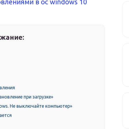
овлениями в ос windows 10
жание:
овления
ановление при загрузке»
ows. Не выключайте компьютер»
ается