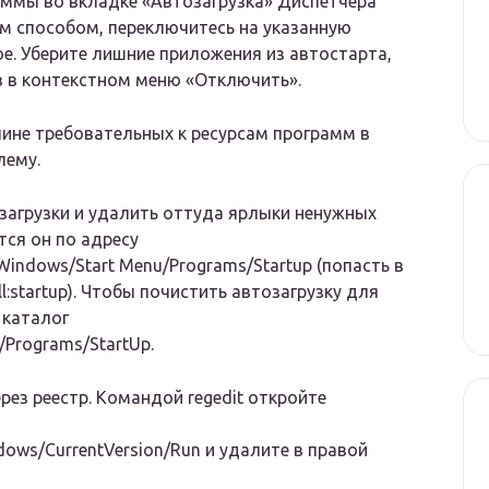
ммы во вкладке «Автозагрузка» Диспетчера
м способом, переключитесь на указанную
е. Уберите лишние приложения из автостарта,
в в контекстном меню «Отключить».
чине требовательных к ресурсам программ в
лему.
загрузки и удалить оттуда ярлыки ненужных
тся он по адресу
ndows/Start Menu/Programs/Startup (попасть в
:startup). Чтобы почистить автозагрузку для
 каталог
/Programs/StartUp.
рез реестр. Командой regedit откройте
ws/CurrentVersion/Run и удалите в правой