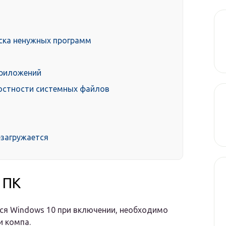
уска ненужных программ
приложений
лостности системных файлов
езагружается
 ПК
тся Windows 10 при включении, необходимо
и компа.