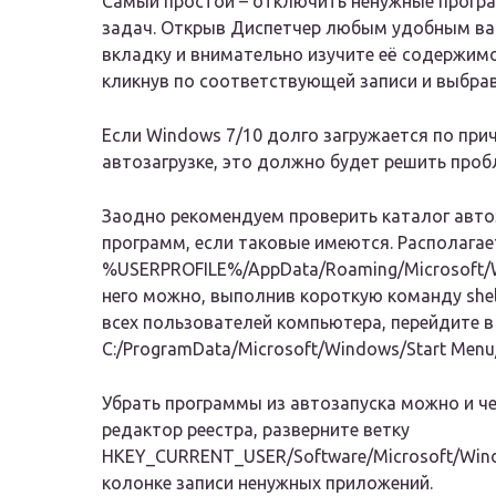
Самый простой – отключить ненужные програ
задач. Открыв Диспетчер любым удобным ва
вкладку и внимательно изучите её содержимо
кликнув по соответствующей записи и выбра
Если Windows 7/10 долго загружается по при
автозагрузке, это должно будет решить проб
Заодно рекомендуем проверить каталог авто
программ, если таковые имеются. Располагае
%USERPROFILE%/AppData/Roaming/Microsoft/Wi
него можно, выполнив короткую команду shell
всех пользователей компьютера, перейдите в
C:/ProgramData/Microsoft/Windows/Start Menu
Убрать программы из автозапуска можно и че
редактор реестра, разверните ветку
HKEY_CURRENT_USER/Software/Microsoft/Windo
колонке записи ненужных приложений.