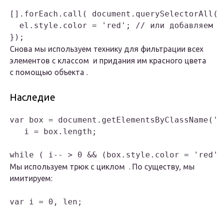
[].forEach.call( document.querySelectorAll(
  el.style.color = 'red'; // или добавляем 
Снова мы используем технику для фильтрации всех
элементов с классом и придания им красного цвета
с помощью объекта .
Наследие
var box = document.getElementsByClassName('
   i = box.length;

Мы используем трюк с циклом . По существу, мы
имитируем:
var i = 0, len;
