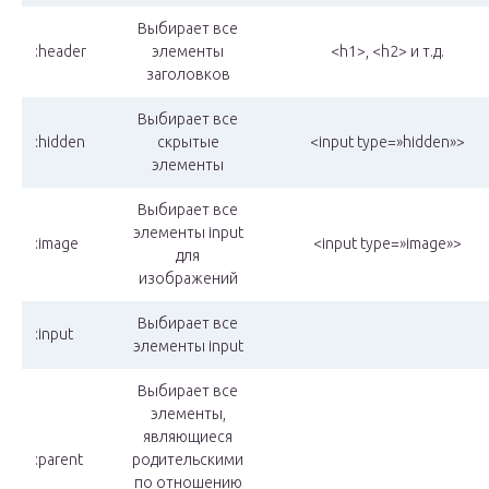
Выбирает все
:header
элементы
<h1>, <h2> и т.д.
заголовков
Выбирает все
:hidden
скрытые
<input type=»hidden»>
элементы
Выбирает все
элементы input
:image
<input type=»image»>
для
изображений
Выбирает все
:input
элементы input
Выбирает все
элементы,
являющиеся
:parent
родительскими
по отношению