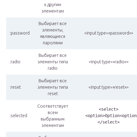
к другим
элементам
Выбирает все
элементы,
:password
<input type=»password»>
являющиеся
паролями
Выбирает все
:radio
элементы типа
<input type=»radio»>
radio
Выбирает все
:reset
элементы типа
<input type=»reset»>
reset
Соответствует
<select>

всем
:selected
    <option>Option<option/
выбранным
</select>
элементам