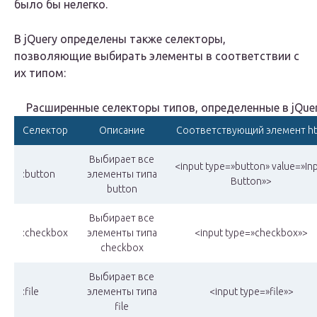
было бы нелегко.
В jQuery определены также селекторы,
позволяющие выбирать элементы в соответствии с
их типом:
Расширенные селекторы типов, определенные в jQue
Селектор
Описание
Соответствующий элемент ht
Выбирает все
<input type=»button» value=»In
:button
элементы типа
Button»>
button
Выбирает все
:checkbox
элементы типа
<input type=»checkbox»>
checkbox
Выбирает все
:file
элементы типа
<input type=»file»>
file