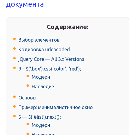
документа
Содержание:
Выбор элементов
Кодировка urlencoded
jQuery Core — All 3.x Versions
9 – $(‘.box’).css(‘color’, ‘red’);
Модерн
Наследие
Основы
Пример: минималистичное окно
6 — $(‘#list’).next();
Модерн
Наследие