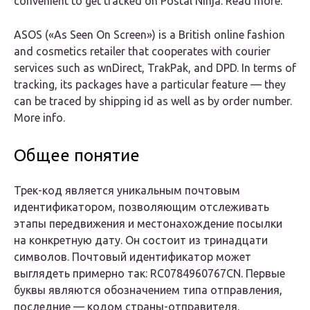
convenient to get tracked on Postal Ninja. Read more.
ASOS («As Seen On Screen») is a British online fashion
and cosmetics retailer that cooperates with courier
services such as wnDirect, TrakPak, and DPD. In terms of
tracking, its packages have a particular feature — they
can be traced by shipping id as well as by order number.
More info.
Общее понятие
Трек-код является уникальным почтовым
идентификатором, позволяющим отслеживать
этапы передвижения и местонахождение посылки
на конкретную дату. Он состоит из тринадцати
символов. Почтовый идентификатор может
выглядеть примерно так: RC0784960767CN. Первые
буквы являются обозначением типа отправления,
последние — кодом страны-отправителя.