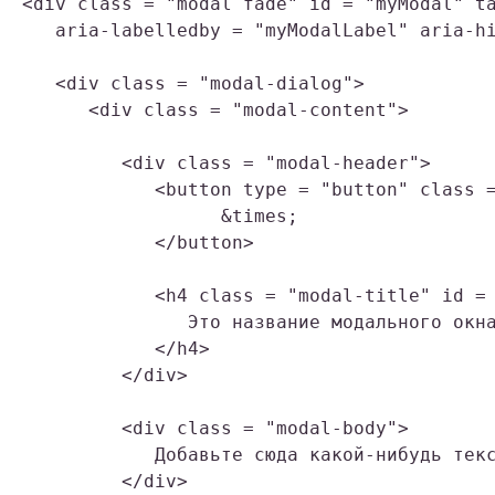
<div class = "modal fade" id = "myModal" ta
   aria-labelledby = "myModalLabel" aria-hi
   <div class = "modal-dialog">

      <div class = "modal-content">

         <div class = "modal-header">

            <button type = "button" class =
                  &times;

            </button>

            <h4 class = "modal-title" id = 
               Это название модального окна
            </h4>

         </div>

         <div class = "modal-body">

            Добавьте сюда какой-нибудь текс
         </div>
