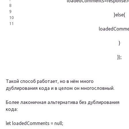
loadedComments=response.re
8
9
}else{
10
11
loadedComme
}
});
Такой способ работает, но в нём много
дублирования кода и в целом он многословный.
Более лаконичная альтернатива без дублирования
кода:
let loadedComments = null;