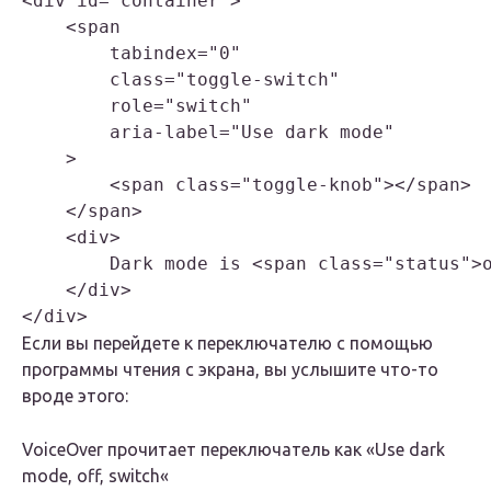
<div id="container">

    <span

        tabindex="0"

        class="toggle-switch"

        role="switch"

        aria-label="Use dark mode"

    >

        <span class="toggle-knob"></span>

    </span>

    <div>

        Dark mode is <span class="status">o
    </div>

</div>
Если вы перейдете к переключателю с помощью
программы чтения с экрана, вы услышите что-то
вроде этого:
VoiceOver прочитает переключатель как «Use dark
mode, off, switch«