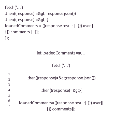
fetch(‘…’)
.then((response) =&gt; response.json())
.then((response) =&gt; {
loadedComments = ((response.result || {}).user ||
{}).comments || [];
});
let loadedComments=null;
fetch(‘…’)
1
.then((response)=&gt;response.json())
2
3
4
.then((response)=&gt;{
5
6
loadedComments=((response.result||{}).user||
7
{}).comments||;