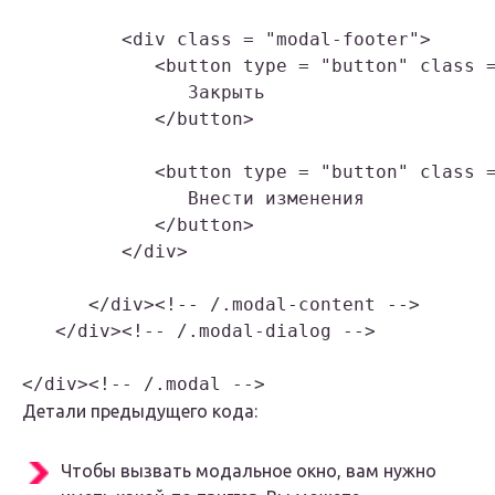
         <div class = "modal-footer">

            <button type = "button" class =
               Закрыть

            </button>

            <button type = "button" class =
               Внести изменения

            </button>

         </div>

      </div><!-- /.modal-content -->

   </div><!-- /.modal-dialog -->

</div><!-- /.modal -->
Детали предыдущего кода:
Чтобы вызвать модальное окно, вам нужно