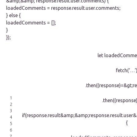
&amp;&amp; response.result.user.comments) {
loadedComments = response.result.user.comments;
} else {
loadedComments = [];
}
});
let loadedCommen
fetch(‘…’
.then((response)=&gt;re
1
.then((response
2
3
if(response.result&amp;&amp;response.result.user
4
{
5
6
7