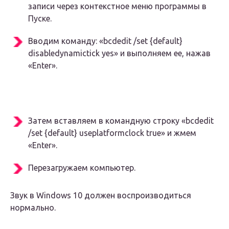
записи через контекстное меню программы в
Пуске.
Вводим команду: «bcdedit /set {default}
disabledynamictick yes» и выполняем ее, нажав
«Enter».
Затем вставляем в командную строку «bcdedit
/set {default} useplatformclock true» и жмем
«Enter».
Перезагружаем компьютер.
Звук в Windows 10 должен воспроизводиться
нормально.