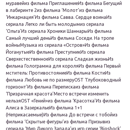
муравейиз фильма ПриглашениеИз фильма Бегущий
в лабиринте 2из фильма ‘Молот’из фильма
‘Инкарнация’Из фильма Савва. Сердце воинаИз
сериала Легко ли быть молодымиз сериала
‘Ольга’Из сериала Хроники ШаннарыИз фильма
Самый лучший деньИз фильма Соседи. На тропе
войныМузыка из сериала «Остров»Из фильма
ЙоганутыеИз фильма ПреступникИз сериала
СверхестественноеИз сериала Сладкая жизньИз
фильма Голограмма для короляИз фильма Первый
мститель: ПротивостояниеИз фильма КостиИз
фильма Любовь не по размеруOST ‘Глубоководный
горизонт’Из фильма Перепискаиз фильма
‘Призрачная красота’Место встречи изменить
нельзяOST «Гений»из фильма ‘Красотка’Из фильма
Алиса в ЗазеркальеИз фильма 1+1
(Неприкасаемые)Из фильма До встречи с тобойиз
фильма ‘Скрытые фигуры’из фильма Призывиз
сериала ‘Мир Дикого Запада’из игр серии ‘Bioshock’