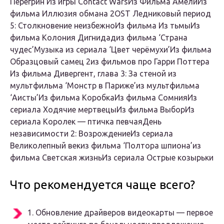
Перегрин’Из игры Contact WarsИз Фильма АмелиИз
фильма Иллюзия обмана 2OST Ледниковый период
5: Столкновение неизбежноИз фильма Из тьмыИз
фильма Колония Дигнидадиз фильма ‘Страна
чудес’Музыка из сериала ‘Цвет черёмухи’Из фильма
Образцовый самец 2из фильмов про Гарри Поттера
Из фильма Дивергент, глава 3: За стеной из
мультфильма ‘Монстр в Париже’из мультфильма
‘Аисты’Из фильма КоробкаИз фильма СомнияИз
сериала Ходячие мертвецыИз фильма ВыборИз
сериала Королек — птичка певчаяДень
независимости 2: ВозрождениеИз сериала
Великолепный векиз фильма ‘Полтора шпиона’из
фильма Светская жизньИз сериала Острые козырьки
Что рекомендуется чаще всего?
1.
Обновление драйверов видеокарты
— первое