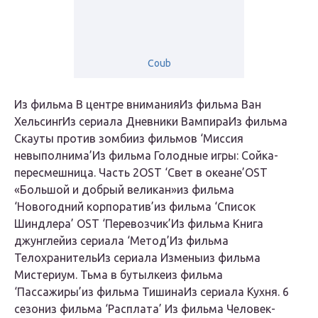
Coub
Из фильма В центре вниманияИз фильма Ван
ХельсингИз сериала Дневники ВампираИз фильма
Скауты против зомбииз фильмов ‘Миссия
невыполнима’Из фильма Голодные игры: Сойка-
пересмешница. Часть 2OST ‘Свет в океане’OST
«Большой и добрый великан»из фильма
‘Новогодний корпоратив’из фильма ‘Список
Шиндлера’ OST ‘Перевозчик’Из фильма Книга
джунглейиз сериала ‘Метод’Из фильма
ТелохранительИз сериала Изменыиз фильма
Мистериум. Тьма в бутылкеиз фильма
‘Пассажиры’из фильма ТишинаИз сериала Кухня. 6
сезониз фильма ‘Расплата’ Из фильма Человек-