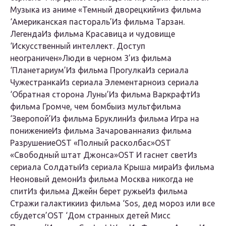
Музыка из аниме «Темный дворецкий»из фильма
‘Американская пастораль’Из фильма Тарзан.
ЛегендаИз фильма Красавица и чудовище
‘Искусственный интеллект. Доступ
неограничен»Люди в черном 3’из фильма
‘Планетариум’Из фильма ПрогулкаИз сериала
ЧужестранкаИз сериала Элементарноиз сериала
‘Обратная сторона Луны’Из фильма ВаркрафтИз
фильма Громче, чем бомбыиз мультфильма
‘Зверопой’Из фильма БруклинИз фильма Игра на
понижениеИз фильма Зачарованнаяиз фильма
РазрушениеOST «Полный расколбас»OST
«Свободный штат Джонса»OST И гаснет светИз
сериала СолдатыИз сериала Крыша мираИз фильма
Неоновый демонИз фильма Москва никогда не
спитИз фильма Джейн берет ружьеИз фильма
Стражи галактикииз фильма ‘Sos, дед мороз или все
сбудется’OST ‘Дом странных детей Мисс