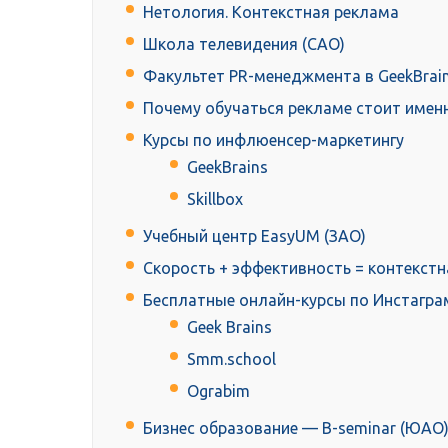
Нетология. Контекстная реклама
Школа телевидения (САО)
Факультет PR-менеджмента в GeekBrai
Почему обучаться рекламе стоит именн
Курсы по инфлюенсер-маркетингу
GeekBrains
Skillbox
Учебный центр EasyUM (ЗАО)
Скорость + эффективность = контекст
Бесплатные онлайн-курсы по Инстагра
Geek Brains
Smm.school
Ograbim
Бизнес образование — B-seminar (ЮАО