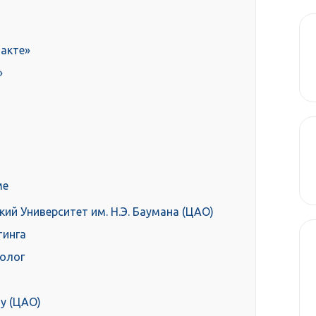
акте»
»
ме
ий Университет им. Н.Э. Баумана (ЦАО)
тинга
толог
y (ЦАО)