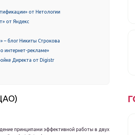
ртификации» от Нетологии
т» от Яндекс
а» – блог Никиты Строкова
по интернет-рекламе»
йке Директа от Digistr
Г
(ЦАО)
адение принципами эффективной работы в двух