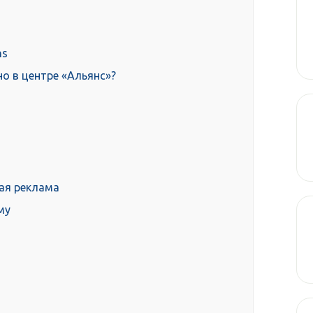
ns
о в центре «Альянс»?
ная реклама
му
)