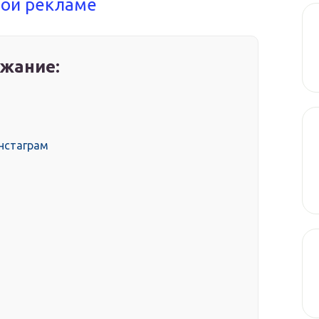
ной рекламе
жание:
Инстаграм