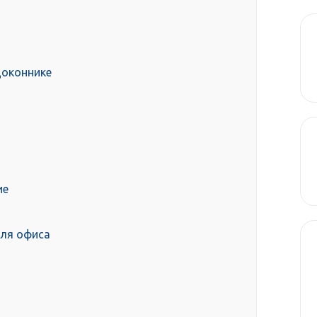
доконнике
ие
для офиса