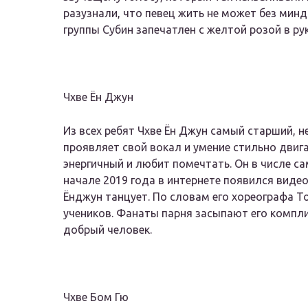
разузнали, что певец жить не может без мин
группы Субин запечатлен с желтой розой в р
Чхве Ён Джун
Из всех ребят Чхве Ён Джун самый старший, н
проявляет свой вокал и умение стильно двига
энергичный и любит помечтать. Он в числе с
начале 2019 года в интернете появился виде
Ёнджун танцует. По словам его хореографа То
учеников. Фанаты парня засыпают его компли
добрый человек.
Чхве Бом Гю