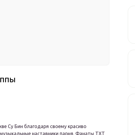
уппы
ве Су Бин благодаря своему красиво
 музыкальные наставники парня. Фанаты TXT