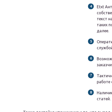
Etxt Ан
собств
текст н
таких п
далее.
Операт
службо
Возмож
заказчи
Тактич
работе 
Наличие
статей.