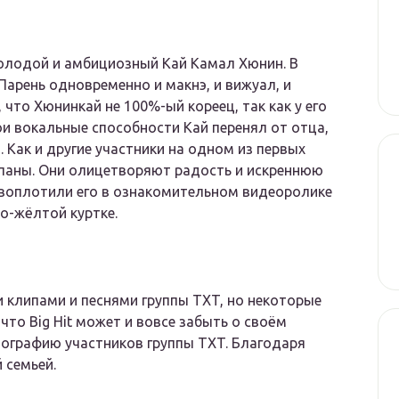
 молодой и амбициозный Кай Камал Хюнин. В
Парень одновременно и макнэ, и вижуал, и
 что Хюнинкай не 100%-ый кореец, так как у его
ои вокальные способности Кай перенял от отца,
 Как и другие участники на одном из первых
паны. Они олицетворяют радость и искреннюю
 воплотили его в ознакомительном видеоролике
ко-жёлтой куртке.
клипами и песнями группы TXT, но некоторые
 что Big Hit может и вовсе забыть о своём
иографию участников группы TXT. Благодаря
 семьей.