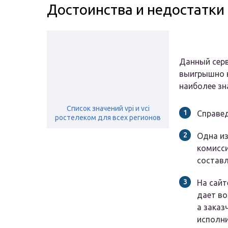
Достоинства и недостатки
Данный серв
выигрышно в
наиболее зн
Список значений vpi и vci
Справед
ростелеком для всех регионов
Одна из
комисси
составл
На сайт
дает во
а зака
исполни