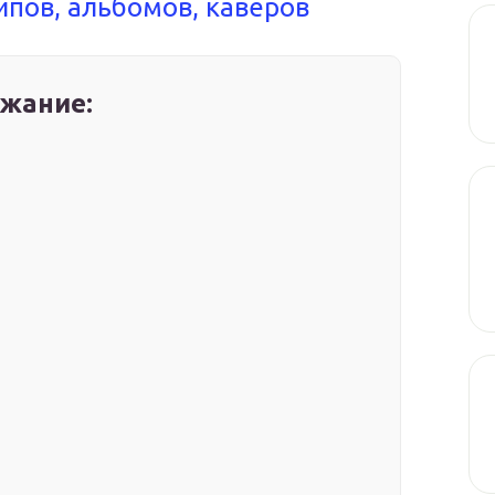
клипов, альбомов, каверов
жание: