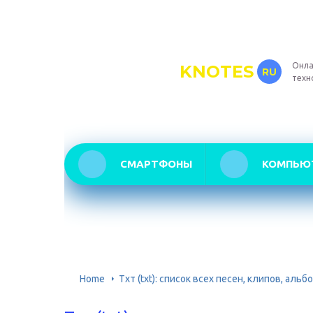
Онла
KNOTES
RU
техн
СМАРТФОНЫ
КОМПЬЮ
Home
Тхт (txt): список всех песен, клипов, альб