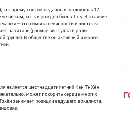
ю), которому совсем недавно исполнилось 17
им языком, хоть и рождён был в Тэгу. В отличие
ромашки – это символ невинности и чистоты.
ет на гитаре (раньше выступал в роли
й группе). В обществе он активный и много
ией.
ля является шестнадцатилетний Кан Тэ Хён
Г
влекательно, может покорить сердца многих
 Тэхён занимает позиции ведущего вокалиста,
анцовке.