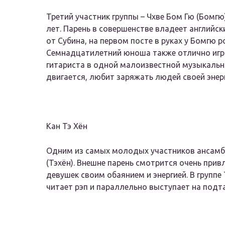
Третий участник группы – Чхве Бом Гю (Бомг
лет. Парень в совершенстве владеет английск
от Субина, на первом посте в руках у Бомгю 
Семнадцатилетний юноша также отлично игра
гитариста в одной малоизвестной музыкально
двигается, любит заряжать людей своей энерг
Кан Тэ Хён
Одним из самых молодых участников ансамб
(Тэхён). Внешне парень смотрится очень при
девушек своим обаянием и энергией. В группе
читает рэп и параллельно выступает на подт